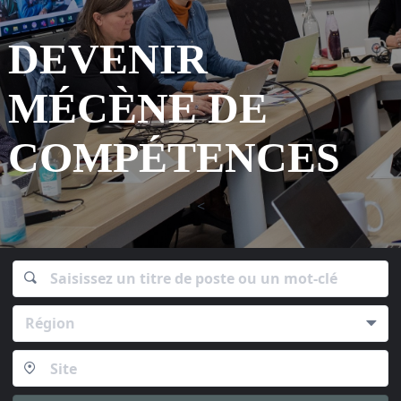
DEVENIR
M
ÉCÈNE DE
COMPÉTENCES
<
Région